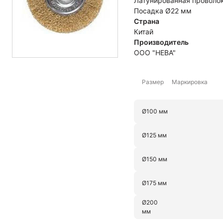
Латунированная проволо
Посадка Ø22 мм
Страна
Китай
Правило алюминиевое
Рулетка
Производитель
ООО "НЕВА"
Стрейч пленка
Терки и полутерки
Размер
Маркировка
Ø100 мм
Ø125 мм
Ø150 мм
Ø175 мм
Ø200
мм