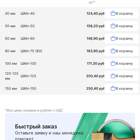
шт*
Очки
Пистолет для
Пистолет
защитные
герметика
для
40 мм
ШМп-40
124,40 руб
В корзину
монтажной
пены
50 мм
ШМп-50
158,20 руб
В корзину
Правило
Рулетка
Скотч
60 мм
ШМп-60
146,90 руб
В корзину
алюминиевое
80 мм
ШМп-75 (80)
163,90 руб
В корзину
Стрейч
Терки и
Уровень
пленка
полутерки
100 мм
ШМп-100
171,30 руб
В корзину
120-125
ШМп-125
203,40 руб
В корзину
мм
150 мм
ШМп-150
250,40 руб
В корзину
*Все цены указаны в рублях с НДС
Быстрый заказ
Оставьте заявку и наш менеджер
поможет