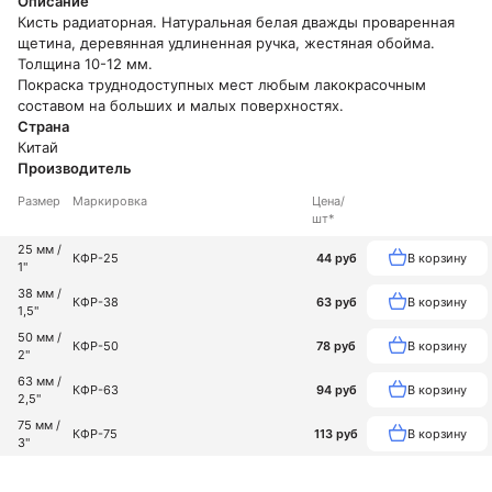
Описание
Кисть радиаторная. Натуральная белая дважды проваренная
Очки
Пистолет для
Пистолет
щетина, деревянная удлиненная ручка, жестяная обойма.
защитные
герметика
для
Толщина 10-12 мм.
монтажной
Покраска труднодоступных мест любым лакокрасочным
пены
составом на больших и малых поверхностях.
Страна
Правило
Рулетка
Скотч
Китай
алюминиевое
Производитель
Стрейч
Терки и
Уровень
Размер
Маркировка
Цена/
шт*
пленка
полутерки
25 мм /
КФР-25
44 руб
В корзину
1''
38 мм /
КФР-38
63 руб
В корзину
1,5"
50 мм /
КФР-50
78 руб
В корзину
2"
63 мм /
КФР-63
94 руб
В корзину
2,5"
75 мм /
КФР-75
113 руб
В корзину
3"